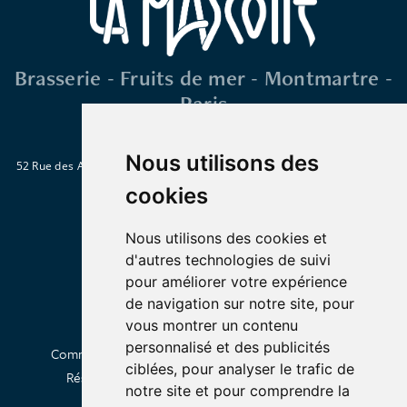
Brasserie - Fruits de mer - Montmartre -
Paris
Nous utilisons des
52 Rue des Abbesses 75018 Paris
Métro : Abbesses, Blanche ou Pigalle
Tél. : 01 46 06 28 15
cookies
Nous utilisons des cookies et
d'autres technologies de suivi
pour améliorer votre expérience
de navigation sur notre site, pour
vous montrer un contenu
personnalisé et des publicités
Commander en livraison
Click & Collect
À propos
ciblées, pour analyser le trafic de
Réserver une table
Privatiser
Contactez-nous
notre site et pour comprendre la