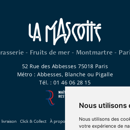
rasserie - Fruits de mer - Montmartre - Par
52 Rue des Abbesses 75018 Paris
Métro : Abbesses, Blanche ou Pigalle
Tél. : 01 46 06 28 15
Nous utilisons
Nous utilisons des cook
livraison
Click & Collect
À propos
Réserver une table
Privatiser
votre expérience de na