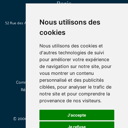
Paris
Nous utilisons des
52 Rue des Abbesses 75018 Paris
Métro : Abbesses, Blanche ou Pigalle
Tél. : 01 46 06 28 15
cookies
Nous utilisons des cookies et
d'autres technologies de suivi
pour améliorer votre expérience
de navigation sur notre site, pour
vous montrer un contenu
personnalisé et des publicités
Commander en livraison
Click & Collect
À propos
ciblées, pour analyser le trafic de
Réserver une table
Privatiser
Contactez-nous
notre site et pour comprendre la
provenance de nos visiteurs.
J'accepte
© 2000-2026 - Tous droits réservés -
Mentions légales
-
Conditions d'utilisation
Je refuse