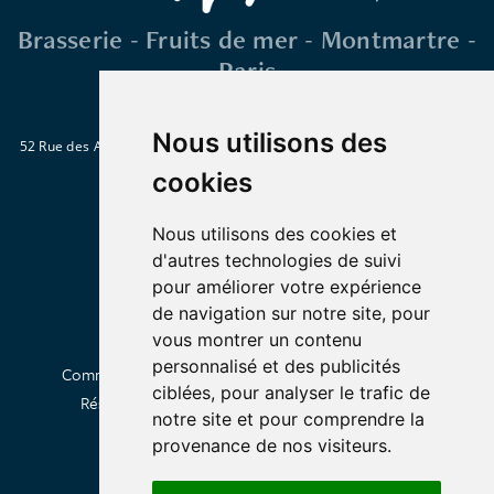
Brasserie - Fruits de mer - Montmartre -
Paris
Nous utilisons des
52 Rue des Abbesses 75018 Paris
Métro : Abbesses, Blanche ou Pigalle
Tél. : 01 46 06 28 15
cookies
Nous utilisons des cookies et
d'autres technologies de suivi
pour améliorer votre expérience
de navigation sur notre site, pour
vous montrer un contenu
personnalisé et des publicités
Commander en livraison
Click & Collect
À propos
ciblées, pour analyser le trafic de
Réserver une table
Privatiser
Contactez-nous
notre site et pour comprendre la
provenance de nos visiteurs.