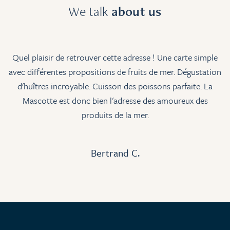
We talk
about us
e
Une très belle maison avec une qualité de service qui
U
on
devient de plus en plus rare : amabilité, gentillesse,
efficacité. La qualité des plats et des fruits de mer
(spécialité de la maison) est irréprochable. Nous avons
passé un excellent moment !
Virginie E.