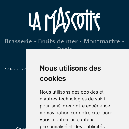
Brasserie - Fruits de mer - Montmartre -
Paris
Nous utilisons des
52 Rue des Abbesses 75018 Paris
Métro : Abbesses, Blanche ou Pigalle
Tél. : 01 46 06 28 15
cookies
Nous utilisons des cookies et
d'autres technologies de suivi
pour améliorer votre expérience
de navigation sur notre site, pour
vous montrer un contenu
personnalisé et des publicités
Commander en livraison
Click & Collect
À propos