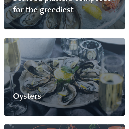
for the greediest
Oysters